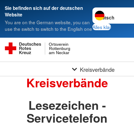
Sie befinden sich auf der deutschen
Sprache wechseln 
Website
You are on the German website, you can
Alles klar
use the switch to switch to the English one
Ortsverein
Rottenburg
am Neckar
Kreisverbände
Kreisverbände
Lesezeichen -
Servicetelefon