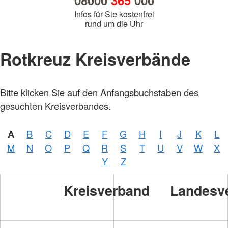
08000
365
000
Infos für Sie kostenfrei
rund um die Uhr
Rotkreuz Kreisverbände
Bitte klicken Sie auf den Anfangsbuchstaben des
gesuchten Kreisverbandes.
A
B
C
D
E
F
G
H
I
J
K
L
M
N
O
P
Q
R
S
T
U
V
W
X
Y
Z
Kreisverband
Landesv