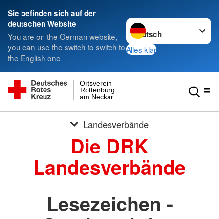
Sie befinden sich auf der
Sprache wechseln zu
deutschen Website
You are on the German website,
you can use the switch to switch to
Alles klar
the English one
Ortsverein
Rottenburg
am Neckar
Landesverbände
Die DRK
Landesverbände
Lesezeichen -