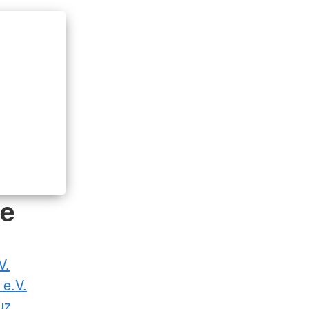
de
V.
 e.V.
uz