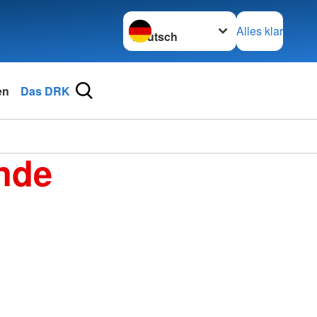
Sprache wechseln zu
Alles klar
en
Das DRK
nde