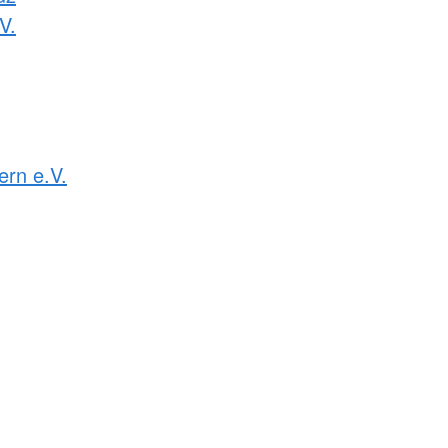
V.
rn e.V.