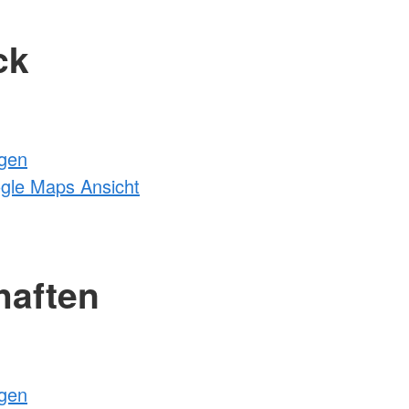
ck
ngen
ogle Maps Ansicht
haften
ngen