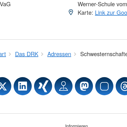
VVaG
Werner-Schule vo
Karte:
Link zur Go
art
Das DRK
Adressen
Schwesternschaft
Informieren