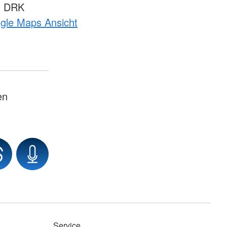
m DRK
ogle Maps Ansicht
en
Service